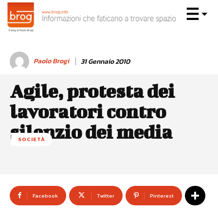
Paolo Brogi
31 Gennaio 2010
Agile, protesta dei
lavoratori contro
silenzio dei media
SOCIETÀ
Facebook
Twitter
Pinterest