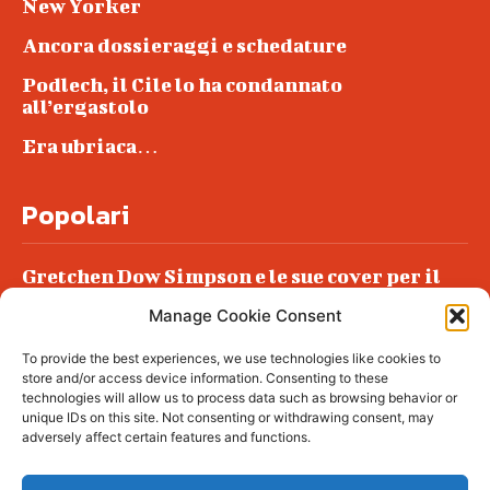
New Yorker
Ancora dossieraggi e schedature
Podlech, il Cile lo ha condannato
all’ergastolo
Era ubriaca…
Popolari
Gretchen Dow Simpson e le sue cover per il
New Yorker
Manage Cookie Consent
Ancora dossieraggi e schedature
To provide the best experiences, we use technologies like cookies to
Podlech, il Cile lo ha condannato
store and/or access device information. Consenting to these
all’ergastolo
technologies will allow us to process data such as browsing behavior or
unique IDs on this site. Not consenting or withdrawing consent, may
Era ubriaca…
adversely affect certain features and functions.