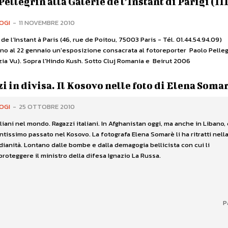
Pellegrin alla Galérie de l’Instant di Parigi (II
OGI
-
11 NOVEMBRE 2010
 de l’Instant à Paris (46, rue de Poitou, 75003 Paris - Tél. 01.44.54.94.09)
ino al 22 gennaio un'esposizione consacrata al fotoreporter Paolo Pelleg
zia Vu). Sopra l'Hindo Kush. Sotto Cluj Romania e Beirut 2006
i in divisa. Il Kosovo nelle foto di Elena Soma
OGI
-
25 OTTOBRE 2010
aliani nel mondo. Ragazzi italiani. In Afghanistan oggi, ma anche in Libano,
ntissimo passato nel Kosovo. La fotografa Elena Somarè li ha ritratti nell
dianità. Lontano dalle bombe e dalla demagogia bellicista con cui li
roteggere il ministro della difesa Ignazio La Russa.
P