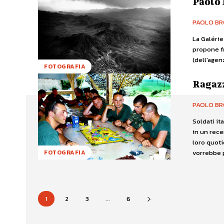
Paolo 
PAOLO BR
La Galérie
propone f
(dell'agen
FOTOGRAFIA
Ragazz
PAOLO BR
Soldati it
in un rece
loro quoti
vorrebbe p
FOTOGRAFIA
1
2
3
...
6