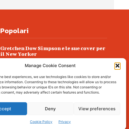
Popolari
Gretchen Dow Simpson e le sue cover per
il New Yorker
Ancora dossieraggi e schedature
Manage Cookie Consent
Podlech, il Cile lo ha condannato
he best experiences, we use technologies like cookies to store and/or
all’ergastolo
e information. Consenting to these technologies will allow us to process
 browsing behavior or unique IDs on this site. Not consenting or
Era ubriaca…
 consent, may adversely affect certain features and functions.
ccept
Deny
View preferences
l about living, lifestyle,
Cookie Policy
Privacy
rience!