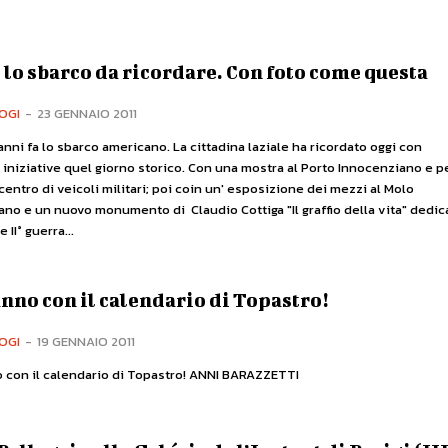
 lo sbarco da ricordare. Con foto come questa
OGI
-
23 GENNAIO 2011
anni fa lo sbarco americano. La cittadina laziale ha ricordato oggi con
iniziative quel giorno storico. Con una mostra al Porto Innocenziano e p
 centro di veicoli militari; poi coin un' esposizione dei mezzi al Molo
no e un nuovo monumento di Claudio Cottiga "Il graffio della vita" dedic
e II° guerra...
nno con il calendario di Topastro!
OGI
-
19 GENNAIO 2011
Buon anno con il calendario di Topastro! ANNI BARAZZETTI