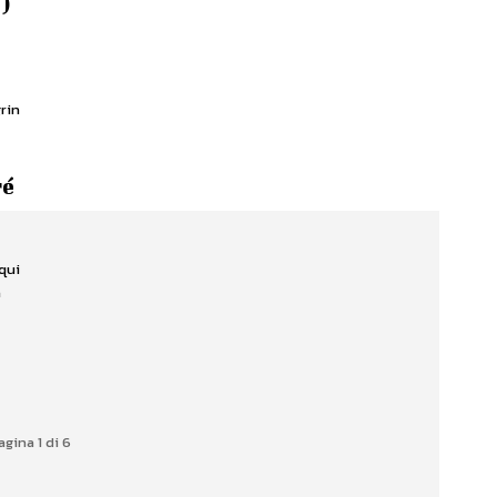
I)
rin
ré
 qui
a
agina 1 di 6