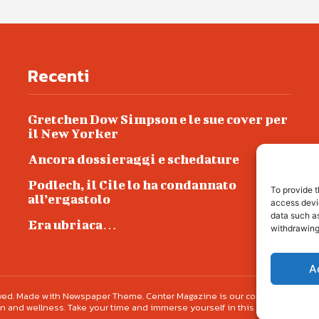
Recenti
Gretchen Dow Simpson e le sue cover per
il New Yorker
Ancora dossieraggi e schedature
Podlech, il Cile lo ha condannato
To provide t
all’ergastolo
access devic
data such as
Era ubriaca…
withdrawing
A
erved. Made with Newspaper Theme. Center Magazine is our complete News Porta
n and wellness. Take your time and immerse yourself in this amazing expe