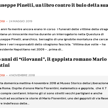
useppe Pinelli, un libro contro il buio della su
OGI
-
24 MAGGIO 2019
anni fa mentre ancora erano in corso i funerali delle vittime della strag
ntana un innocente moriva durante un interrogatorio nella Questura di
useppe Pinelli, anarchico, bersaglio di una ignobile montatura che cerca
i veri responsabili dello stragismo fascista. “Vittima due volte – ha
residente Napolitano nel 2009 - , prima di...
o anni di “Giovanni”, il gappista romano Mario
tini
OGI
-
4 NOVEMBRE 2018
sta domenica mattina 4 novembre 2018 al Museo Storico della Liberazione
a Roma. Ospite d’onore Mario Fiorentini, matematico e gappista, che il 7
ompie cent’anni. Intorno gli si sono stretti vecchi partigiani e anche
nuti ad ascoltare le storie di Mario Fiorentini, uno dei gappisti di via Rase
e indefesso delle...