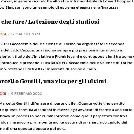
 Yorker, in genere ricondotte allo stile intramontabile di Edward Hopper. 
Dow Simpson sono un esempio di estrema eleganza e raffinatezza
 che fare? La lezione degli studiosi
OGI
-
17 MAGGIO 2023
le 2023 l'Accademia delle Scienze di Torino ha organizzato la seconda
a del ciclo L’acqua: una risorsa sempre più preziosa in un mondo in
ione. Il titolo dell'iniziativa è Fiumi: legami e contrapposizioni tra uomo 
 Introduce e presiede: Luca RIDOLFI / Accademia delle Scienze di Torino;
no: Stefano FENOGLIO / Università di Torino e Carlo...
rcello Gentili, una vita per gli ultimi
OGI
-
9 FEBBRAIO 2020
arcello Gentili, difensore di parte civile...Quante volte l'ho sentito
e questa formula alzandosi in mezzo agli avvocati di fronte a una corte 
ebrava un processo per crimini orrendi come quelli perpetrati contro i
idos, ma ancora prima per la morte oscura di un anarchico caduto dal
no di una questura oppure poi per...