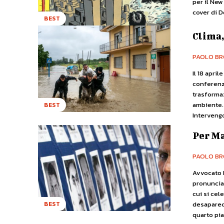
per il New
cover di 
BEST
Clima,
PAOLO BR
Il 18 apri
conferenz
trasformaz
ambiente.
BEST
Intervengo
Per Ma
PAOLO BR
Avvocato M
pronunciar
cui si cel
desaparec
BEST
quarto pia