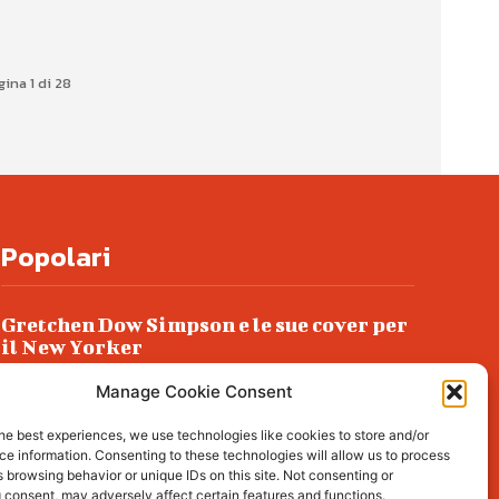
gina 1 di 28
Popolari
Gretchen Dow Simpson e le sue cover per
il New Yorker
Ancora dossieraggi e schedature
Manage Cookie Consent
Podlech, il Cile lo ha condannato
he best experiences, we use technologies like cookies to store and/or
all’ergastolo
e information. Consenting to these technologies will allow us to process
 browsing behavior or unique IDs on this site. Not consenting or
Era ubriaca…
 consent, may adversely affect certain features and functions.