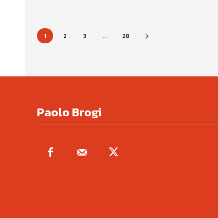
1
2
3
...
28
Paolo Brogi