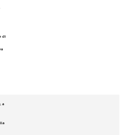
a
e di
va
, a
lla