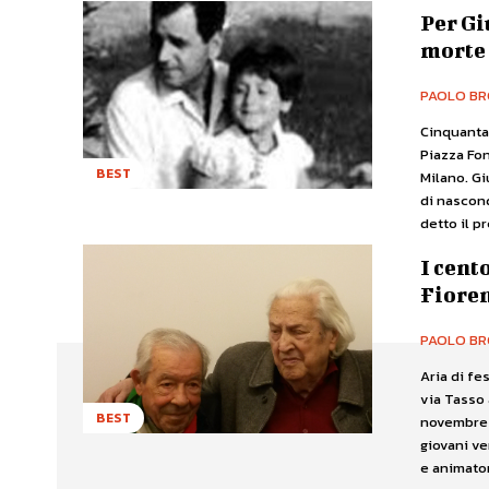
Per Gi
morte
PAOLO BR
Cinquanta 
Piazza Fo
BEST
Milano. Gi
di nascondere 
detto il p
I cent
Fioren
PAOLO BR
Aria di fe
via Tasso 
BEST
novembre c
giovani ve
e animator