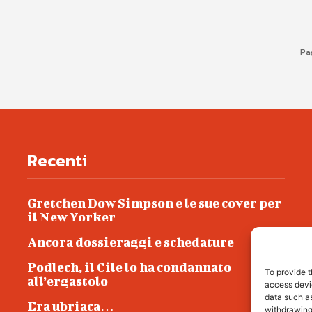
Pa
Recenti
Gretchen Dow Simpson e le sue cover per
il New Yorker
Ancora dossieraggi e schedature
Podlech, il Cile lo ha condannato
To provide t
all’ergastolo
access devic
data such as
Era ubriaca…
withdrawing