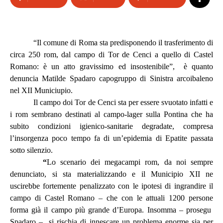
“Il comune di Roma sta predisponendo il trasferimento di
circa 250 rom, dal campo di Tor de Cenci a quello di Castel
Romano: è un atto gravissimo ed insostenibile”, è quanto
denuncia Matilde Spadaro capogruppo di Sinistra arcoibaleno
nel XII Municiupio.
Il campo doi Tor de Cenci sta per essere svuotato infatti e
i rom sembrano destinati al campo-lager sulla Pontina che ha
subito condizioni igienico-sanitarie degradate, compresa
l’insorgenza poco tempo fa di un’epidemia di Epatite passata
sotto silenzio.
“
Lo scenario dei megacampi rom, da noi sempre
denunciato, si sta materializzando e il Municipio XII ne
uscirebbe fortemente penalizzato con le ipotesi di ingrandire il
campo di Castel Romano – che con le attuali 1200 persone
forma già il campo più grande d’Europa. Insomma – prosegu
Spadaro – si rischia di innescare un problema enorme sia per