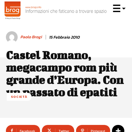
Paolo Brogi
15 Febbraio 2010
Castel Romano,
megacampo rom più
grande d’Europa. Con
un passato di epatiti
SOCIETÀ
Facebook
Twitter
Pinterest