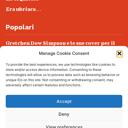
Era ubriaca…
Popolari
Gretchen Dow Simpson e le sue cover per il
New Yorker
Manage Cookie Consent
Ancora dossieraggi e schedature
To provide the best experiences, we use technologies like cookies to
Podlech, il Cile lo ha condannato
store and/or access device information. Consenting to these
all’ergastolo
technologies will allow us to process data such as browsing behavior or
unique IDs on this site. Not consenting or withdrawing consent, may
Era ubriaca…
adversely affect certain features and functions.
Accept
Deny
© tagDiv - All rights reserved. Made with
Newspaper Theme. Center Magazine is our
complete News Portal about living, lifestyle,
View preferences