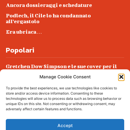
Ancora dossieraggi e schedature
Podlech, il Cile lo ha condannato
all’ergastolo
Era ubriaca…
Popolari
Gretchen Dow Simpson e le sue cover per il
New Yorker
Manage Cookie Consent
Ancora dossieraggi e schedature
To provide the best experiences, we use technologies like cookies to
Podlech, il Cile lo ha condannato
store and/or access device information. Consenting to these
all’ergastolo
technologies will allow us to process data such as browsing behavior or
unique IDs on this site. Not consenting or withdrawing consent, may
Era ubriaca…
adversely affect certain features and functions.
Accept