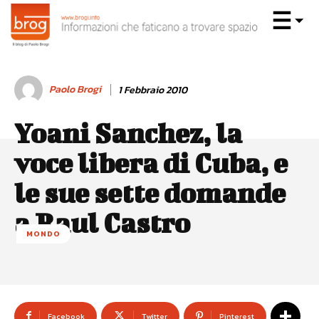
Paolo Brogi
1 Febbraio 2010
Yoani Sanchez, la
voce libera di Cuba, e
le sue sette domande
a Raul Castro
MONDO
Facebook
Twitter
Pinterest