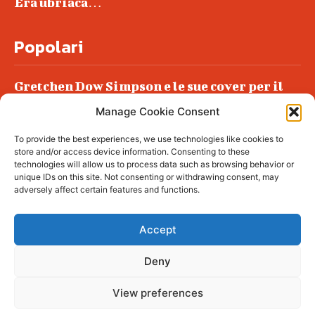
Era ubriaca…
Popolari
Gretchen Dow Simpson e le sue cover per il
New Yorker
Manage Cookie Consent
Ancora dossieraggi e schedature
To provide the best experiences, we use technologies like cookies to
Podlech, il Cile lo ha condannato
store and/or access device information. Consenting to these
all’ergastolo
technologies will allow us to process data such as browsing behavior or
unique IDs on this site. Not consenting or withdrawing consent, may
Era ubriaca…
adversely affect certain features and functions.
Accept
Deny
© tagDiv - All rights reserved. Made with
Newspaper Theme. Center Magazine is our
complete News Portal about living, lifestyle,
View preferences
fashion and wellness. Take your time and
immerse yourself in this amazing