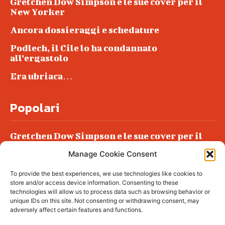
Gretchen Dow Simpson e le sue cover per il
New Yorker
Ancora dossieraggi e schedature
Podlech, il Cile lo ha condannato
all’ergastolo
Era ubriaca…
Popolari
Gretchen Dow Simpson e le sue cover per il
New Yorker
Manage Cookie Consent
Ancora dossieraggi e schedature
To provide the best experiences, we use technologies like cookies to
Podlech, il Cile lo ha condannato
store and/or access device information. Consenting to these
all’ergastolo
technologies will allow us to process data such as browsing behavior or
unique IDs on this site. Not consenting or withdrawing consent, may
Era ubriaca…
adversely affect certain features and functions.