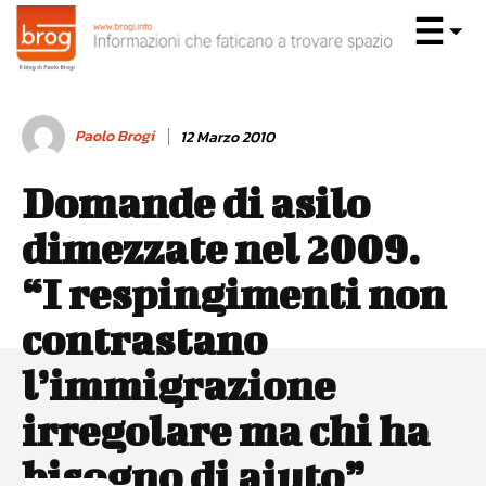
Paolo Brogi
12 Marzo 2010
Domande di asilo
dimezzate nel 2009.
“I respingimenti non
contrastano
l’immigrazione
irregolare ma chi ha
bisogno di aiuto”