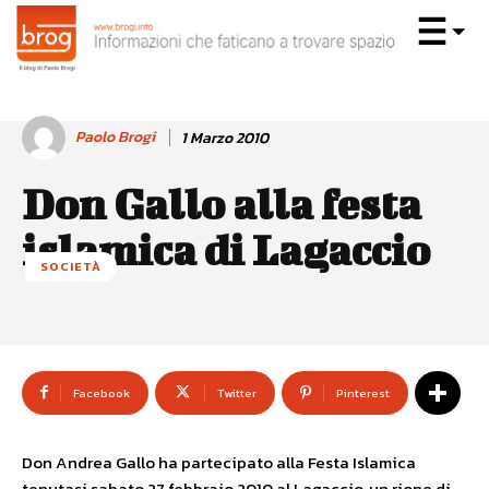
Paolo Brogi
1 Marzo 2010
Don Gallo alla festa
islamica di Lagaccio
SOCIETÀ
Facebook
Twitter
Pinterest
Don Andrea Gallo ha partecipato alla Festa Islamica
tenutasi sabato 27 febbraio 2010 al Lagaccio, un rione di