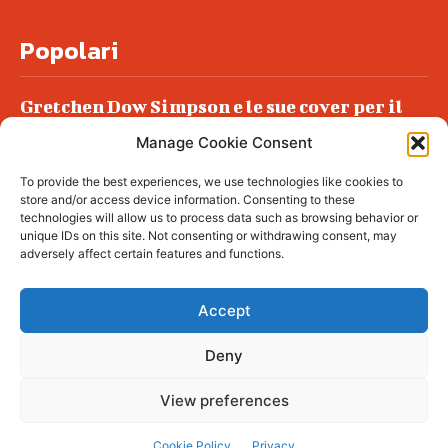
Popolari
Gretchen Dow Simpson e le sue cover per il
New Yorker
Manage Cookie Consent
Ancora dossieraggi e schedature
To provide the best experiences, we use technologies like cookies to
Podlech, il Cile lo ha condannato
store and/or access device information. Consenting to these
all’ergastolo
technologies will allow us to process data such as browsing behavior or
unique IDs on this site. Not consenting or withdrawing consent, may
Era ubriaca…
adversely affect certain features and functions.
Accept
Deny
© tagDiv - All rights reserved. Made with
Newspaper Theme. Center Magazine is our
complete News Portal about living, lifestyle,
View preferences
fashion and wellness. Take your time and
immerse yourself in this amazing
experience!
Cookie Policy
Privacy