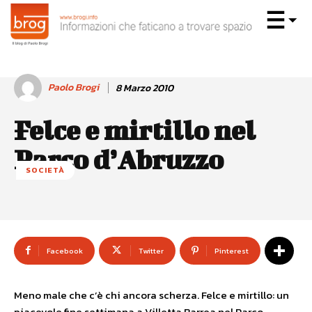
Paolo Brogi
8 Marzo 2010
Felce e mirtillo nel
Parco d’Abruzzo
SOCIETÀ
Facebook
Twitter
Pinterest
Meno male che c’è chi ancora scherza. Felce e mirtillo: un
piacevole fine settimana a Villetta Barrea nel Parco