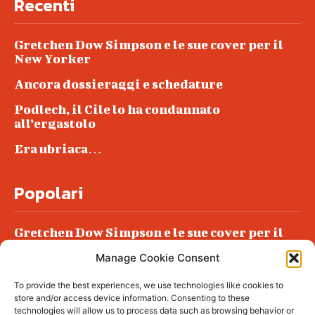
Recenti
Gretchen Dow Simpson e le sue cover per il
New Yorker
Ancora dossieraggi e schedature
Podlech, il Cile lo ha condannato
all’ergastolo
Era ubriaca…
Popolari
Gretchen Dow Simpson e le sue cover per il
New Yorker
Manage Cookie Consent
Ancora dossieraggi e schedature
To provide the best experiences, we use technologies like cookies to
Podlech, il Cile lo ha condannato
store and/or access device information. Consenting to these
all’ergastolo
technologies will allow us to process data such as browsing behavior or