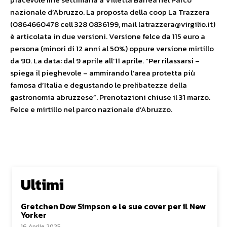
nazionale d’Abruzzo. La proposta della coop La Trazzera
(0864660478 cell 328 0836199, mail latrazzera@virgilio.it)
è articolata in due versioni. Versione felce da 115 euro a
persona (minori di 12 anni al 50%) oppure versione mirtillo
da 90. La data: dal 9 aprile all’11 aprile. “Per rilassarsi –
spiega il pieghevole – ammirando l’area protetta più
famosa d’Italia e degustando le prelibatezze della
gastronomia abruzzese”. Prenotazioni chiuse il 31 marzo.
Felce e mirtillo nel parco nazionale d’Abruzzo.
Ultimi
Gretchen Dow Simpson e le sue cover per il New
Yorker
16 Aprile 2025