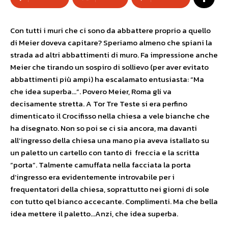
Con tutti i muri che ci sono da abbattere proprio a quello
di Meier doveva capitare? Speriamo almeno che spiani la
strada ad altri abbattimenti di muro. Fa impressione anche
Meier che tirando un sospiro di sollievo (per aver evitato
abbattimenti più ampi) ha escalamato entusiasta: “Ma
che idea superba…”. Povero Meier, Roma gli va
decisamente stretta. A Tor Tre Teste si era perfino
dimenticato il Crocifisso nella chiesa a vele bianche che
ha disegnato. Non so poi se ci sia ancora, ma davanti
all’ingresso della chiesa una mano pia aveva istallato su
un paletto un cartello con tanto di freccia e la scritta
“porta”. Talmente camuffata nella facciata la porta
d’ingresso era evidentemente introvabile per i
frequentatori della chiesa, soprattutto nei giorni di sole
con tutto qel bianco accecante. Complimenti. Ma che bella
idea mettere il paletto…Anzi, che idea superba.