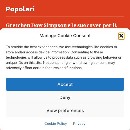
Popolari
Gretchen Dow Simpson e le sue cover per il
New Yorker
Manage Cookie Consent
Ancora dossieraggi e schedature
To provide the best experiences, we use technologies like cookies to
Podlech, il Cile lo ha condannato
store and/or access device information. Consenting to these
all’ergastolo
technologies will allow us to process data such as browsing behavior or
unique IDs on this site. Not consenting or withdrawing consent, may
Era ubriaca…
adversely affect certain features and functions.
Accept
Deny
© tagDiv - All rights reserved. Made with
Newspaper Theme. Center Magazine is our
complete News Portal about living, lifestyle,
View preferences
fashion and wellness. Take your time and
immerse yourself in this amazing
experience!
Cookie Policy
Privacy