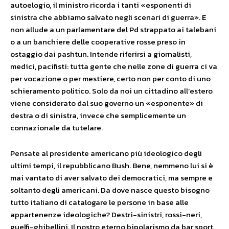
autoelogio, il ministro ricorda i tanti «esponenti di
sinistra che abbiamo salvato negli scenari di guerra». E
non allude a un parlamentare del Pd strappato ai talebani
o a un banchiere delle cooperative rosse preso in
ostaggio dai pashtun. Intende riferirsi a giornalisti,
medici, pacifisti: tutta gente che nelle zone di guerra ci va
per vocazione o per mestiere, certo non per conto di uno
schieramento politico. Solo da noi un cittadino all’estero
viene considerato dal suo governo un «esponente» di
destra o di sinistra, invece che semplicemente un
connazionale da tutelare.
Pensate al presidente americano più ideologico degli
ultimi tempi, il repubblicano Bush. Bene, nemmeno lui si è
mai vantato di aver salvato dei democratici, ma sempre e
soltanto degli americani. Da dove nasce questo bisogno
tutto italiano di catalogare le persone in base alle
appartenenze ideologiche? Destri-sinistri, rossi-neri,
guelfi-ghibellini. Il nostro eterno bipolarismo da bar sport,