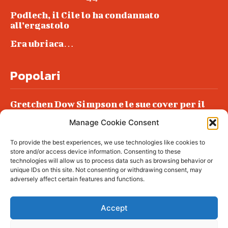
Podlech, il Cile lo ha condannato
all’ergastolo
Era ubriaca…
Popolari
Gretchen Dow Simpson e le sue cover per il
New Yorker
Manage Cookie Consent
Ancora dossieraggi e schedature
To provide the best experiences, we use technologies like cookies to
Podlech, il Cile lo ha condannato
store and/or access device information. Consenting to these
all’ergastolo
technologies will allow us to process data such as browsing behavior or
unique IDs on this site. Not consenting or withdrawing consent, may
Era ubriaca…
adversely affect certain features and functions.
Accept