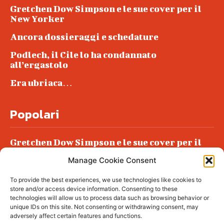
Gretchen Dow Simpson e le sue cover per il
New Yorker
Ancora dossieraggi e schedature
Podlech, il Cile lo ha condannato
all’ergastolo
Era ubriaca…
Popolari
Gretchen Dow Simpson e le sue cover per il
New Yorker
Manage Cookie Consent
Ancora dossieraggi e schedature
To provide the best experiences, we use technologies like cookies to
Podlech, il Cile lo ha condannato
store and/or access device information. Consenting to these
all’ergastolo
technologies will allow us to process data such as browsing behavior or
unique IDs on this site. Not consenting or withdrawing consent, may
Era ubriaca…
adversely affect certain features and functions.