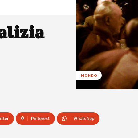
alizia
MONDO
itter
Pinterest
WhatsApp