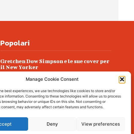
Popolari
Gretchen Dow Simpson e le sue cover per
il New Yorker
Ancora dossieraggi e schedature
Manage Cookie Consent
Podlech, il Cile lo ha condannato
he best experiences, we use technologies like cookies to store and/or
all’ergastolo
e information. Consenting to these technologies will allow us to process
 browsing behavior or unique IDs on this site. Not consenting or
Era ubriaca…
 consent, may adversely affect certain features and functions.
ccept
Deny
View preferences