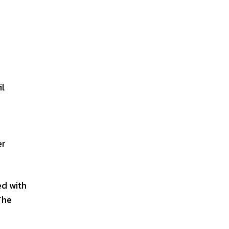
il
er
ed with
The