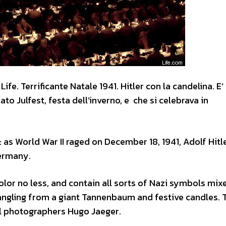
ife. Terrificante Natale 1941. Hitler con la candelina. E’ 
to Julfest, festa dell’inverno, e che si celebrava in
: as World War II raged on December 18, 1941, Adolf Hitl
Germany.
lor no less, and contain all sorts of Nazi symbols mix
dangling from a giant Tannenbaum and festive candles. 
al photographers Hugo Jaeger.