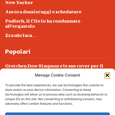
New Yorker
Ancora dossieraggi e schedature
Podlech, il Cile lo ha condannato
all’ergastolo
Era ubriaca…
Popolari
Gretchen Dow Simpson e le sue cover per il
New Yorker
Manage Cookie Consent
Ancora dossieraggi e schedature
To provide the best experiences, we use technologies like cookies to
Podlech, il Cile lo ha condannato
store and/or access device information. Consenting to these
all’ergastolo
technologies will allow us to process data such as browsing behavior or
unique IDs on this site. Not consenting or withdrawing consent, may
Era ubriaca…
adversely affect certain features and functions.