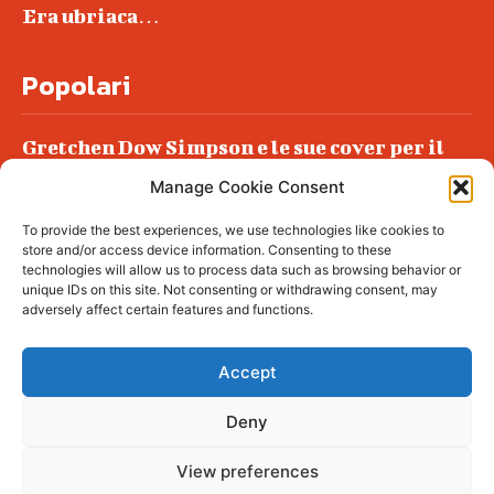
Era ubriaca…
Popolari
Gretchen Dow Simpson e le sue cover per il
New Yorker
Manage Cookie Consent
Ancora dossieraggi e schedature
To provide the best experiences, we use technologies like cookies to
Podlech, il Cile lo ha condannato
store and/or access device information. Consenting to these
all’ergastolo
technologies will allow us to process data such as browsing behavior or
unique IDs on this site. Not consenting or withdrawing consent, may
Era ubriaca…
adversely affect certain features and functions.
Accept
Deny
© tagDiv - All rights reserved. Made with
Newspaper Theme. Center Magazine is our
complete News Portal about living, lifestyle,
View preferences
fashion and wellness. Take your time and