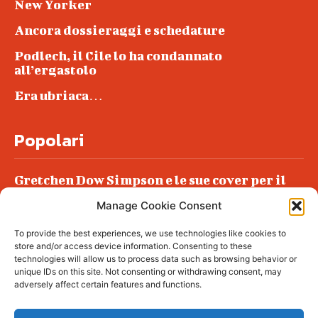
New Yorker
Ancora dossieraggi e schedature
Podlech, il Cile lo ha condannato
all’ergastolo
Era ubriaca…
Popolari
Gretchen Dow Simpson e le sue cover per il
New Yorker
Manage Cookie Consent
Ancora dossieraggi e schedature
To provide the best experiences, we use technologies like cookies to
Podlech, il Cile lo ha condannato
store and/or access device information. Consenting to these
all’ergastolo
technologies will allow us to process data such as browsing behavior or
unique IDs on this site. Not consenting or withdrawing consent, may
Era ubriaca…
adversely affect certain features and functions.