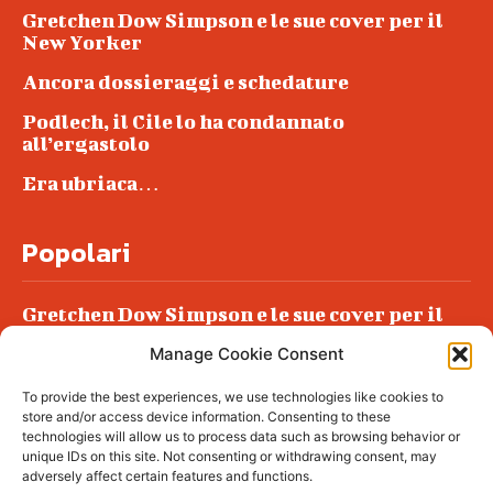
Gretchen Dow Simpson e le sue cover per il
New Yorker
Ancora dossieraggi e schedature
Podlech, il Cile lo ha condannato
all’ergastolo
Era ubriaca…
Popolari
Gretchen Dow Simpson e le sue cover per il
New Yorker
Manage Cookie Consent
Ancora dossieraggi e schedature
To provide the best experiences, we use technologies like cookies to
Podlech, il Cile lo ha condannato
store and/or access device information. Consenting to these
all’ergastolo
technologies will allow us to process data such as browsing behavior or
unique IDs on this site. Not consenting or withdrawing consent, may
Era ubriaca…
adversely affect certain features and functions.