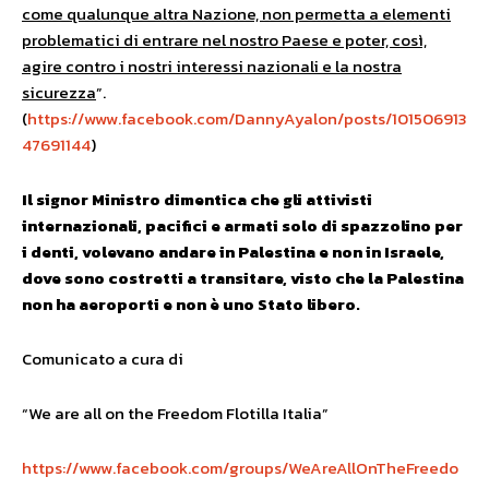
come qualunque altra Nazione, non permetta a elementi
problematici di entrare nel nostro Paese e poter, così,
agire contro i nostri interessi nazionali e la nostra
sicurezza
”.
(
https://www.facebook.com/DannyAyalon/posts/101506913
47691144
)
Il signor Ministro dimentica che gli attivisti
internazionali, pacifici e armati solo di spazzolino per
i denti, volevano andare in Palestina e non in Israele,
dove sono costretti a transitare, visto che
la Palestina
non ha aeroporti e non è uno Stato libero.
Comunicato a cura di
“We are all on the Freedom Flotilla Italia”
https://www.facebook.com/groups/WeAreAllOnTheFreedo