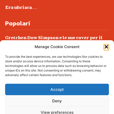
Era ubriaca…
Popolari
Gretchen Dow Simpson e le sue cover per il
New Yorker
Manage Cookie Consent
Ancora dossieraggi e schedature
To provide the best experiences, we use technologies like cookies to
Podlech, il Cile lo ha condannato
store and/or access device information. Consenting to these
all’ergastolo
technologies will allow us to process data such as browsing behavior or
unique IDs on this site. Not consenting or withdrawing consent, may
Era ubriaca…
adversely affect certain features and functions.
Accept
Deny
© tagDiv - All rights reserved. Made with
Newspaper Theme. Center Magazine is our
complete News Portal about living, lifestyle,
View preferences