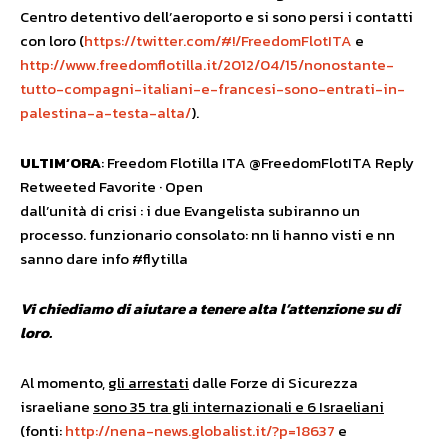
Centro detentivo dell’aeroporto e si sono persi i contatti
con loro (
https://twitter.com/#!/FreedomFlotITA
e
http://www.freedomflotilla.it/2012/04/15/nonostante-
tutto-compagni-italiani-e-francesi-sono-entrati-in-
palestina-a-testa-alta/
).
ULTIM’ORA
: Freedom Flotilla ITA @FreedomFlotITA Reply
Retweeted Favorite · Open
dall’unità di crisi : i due Evangelista subiranno un
processo. funzionario consolato: nn li hanno visti e nn
sanno dare info #flytilla
Vi chiediamo di aiutare a tenere alta l’attenzione su di
loro.
Al momento,
gli arrestati
dalle Forze di Sicurezza
israeliane
sono 35 tra gli internazionali e 6 Israeliani
(fonti:
http://nena-news.globalist.it/?p=18637
e