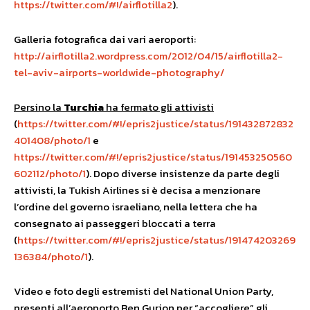
https://twitter.com/#!/airflotilla2
).
Galleria fotografica dai vari aeroporti:
http://airflotilla2.wordpress.com/2012/04/15/airflotilla2-
tel-aviv-airports-worldwide-photography/
Persino
la
Turchia
ha fermato gli attivisti
(
https://twitter.com/#!/epris2justice/status/191432872832
401408/photo/1
e
https://twitter.com/#!/epris2justice/status/191453250560
602112/photo/1
). Dopo diverse insistenze da parte degli
attivisti, la Tukish Airlines si è decisa a menzionare
l’ordine del governo israeliano, nella lettera che ha
consegnato ai passeggeri bloccati a terra
(
https://twitter.com/#!/epris2justice/status/191474203269
136384/photo/1
).
Video e foto degli estremisti del National Union Party,
presenti all’aeroporto Ben Gurion per “accogliere” gli