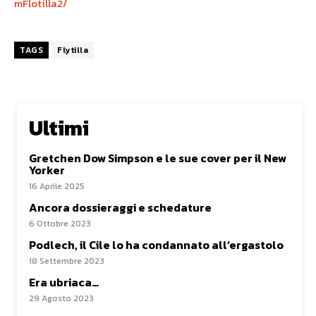
mFlotilla2/
TAGS
Flytilla
Ultimi
Gretchen Dow Simpson e le sue cover per il New
Yorker
16 Aprile 2025
Ancora dossieraggi e schedature
6 Ottobre 2023
Podlech, il Cile lo ha condannato all’ergastolo
18 Settembre 2023
Era ubriaca…
29 Agosto 2023