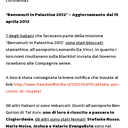
Lufthansa):
“Benvenuti in Palestina
2012”
– Aggiornamento del 15
aprile 2012
7 degli Italiani
che facevano parte della missione
“Benvenuti in Palestina 2012”
sono stati bloccati
,
stamattina, all’aeroporto Leonardo Da Vinci, in quanto i
loro nomi risultavano sulla blacklist inviata dal Governo
israeliano alle Compagnie aeree.
A loro è stata consegnata la breve notifica che trovate al
link
http://www.freedomflotilla.it/2012/04/15/alitalia-per-
conto-di-israele/
Gli altri Italiani si sono imbarcati. Giunti all’aeroporto Ben
Gurion di Tel Aviv,
uno di loro è riuscito a passare in
Cisgiordania
.
Gli altri sono stati fermati
:
Stefania Russo
,
Marie Moise, Joshua e Valerio Evangelista
sono nel