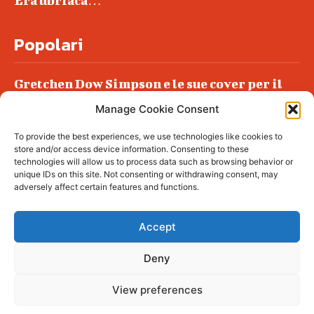
Era ubriaca…
Popolari
Gretchen Dow Simpson e le sue cover per il
New Yorker
Manage Cookie Consent
Ancora dossieraggi e schedature
To provide the best experiences, we use technologies like cookies to
Podlech, il Cile lo ha condannato
store and/or access device information. Consenting to these
all’ergastolo
technologies will allow us to process data such as browsing behavior or
unique IDs on this site. Not consenting or withdrawing consent, may
Era ubriaca…
adversely affect certain features and functions.
Accept
Deny
© tagDiv - All rights reserved. Made with
Newspaper Theme. Center Magazine is our
complete News Portal about living, lifestyle,
View preferences
fashion and wellness. Take your time and
immerse yourself in this amazing