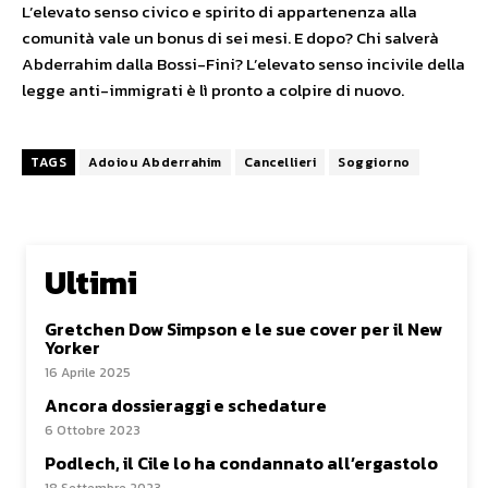
L’elevato senso civico e spirito di appartenenza alla
comunità vale un bonus di sei mesi. E dopo? Chi salverà
Abderrahim dalla Bossi-Fini? L’elevato senso incivile della
legge anti-immigrati è lì pronto a colpire di nuovo.
TAGS
Adoiou Abderrahim
Cancellieri
Soggiorno
Ultimi
Gretchen Dow Simpson e le sue cover per il New
Yorker
16 Aprile 2025
Ancora dossieraggi e schedature
6 Ottobre 2023
Podlech, il Cile lo ha condannato all’ergastolo