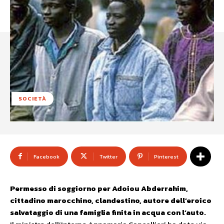
SOCIETÀ
Facebook
Twitter
Pinterest
Permesso di soggiorno per Adoiou Abderrahim,
cittadino marocchino, clandestino, autore dell’eroico
salvataggio di una famiglia finita in acqua con l’auto.