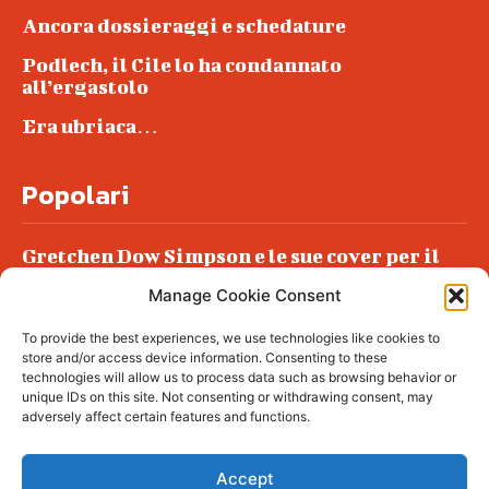
Ancora dossieraggi e schedature
Podlech, il Cile lo ha condannato
all’ergastolo
Era ubriaca…
Popolari
Gretchen Dow Simpson e le sue cover per il
New Yorker
Manage Cookie Consent
Ancora dossieraggi e schedature
To provide the best experiences, we use technologies like cookies to
Podlech, il Cile lo ha condannato
store and/or access device information. Consenting to these
all’ergastolo
technologies will allow us to process data such as browsing behavior or
unique IDs on this site. Not consenting or withdrawing consent, may
Era ubriaca…
adversely affect certain features and functions.
Accept