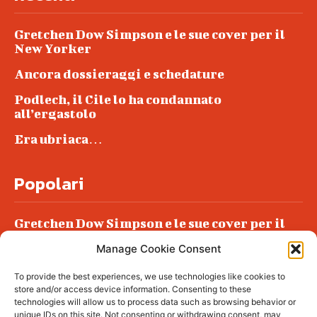
Gretchen Dow Simpson e le sue cover per il
New Yorker
Ancora dossieraggi e schedature
Podlech, il Cile lo ha condannato
all’ergastolo
Era ubriaca…
Popolari
Gretchen Dow Simpson e le sue cover per il
New Yorker
Manage Cookie Consent
Ancora dossieraggi e schedature
To provide the best experiences, we use technologies like cookies to
Podlech, il Cile lo ha condannato
store and/or access device information. Consenting to these
all’ergastolo
technologies will allow us to process data such as browsing behavior or
unique IDs on this site. Not consenting or withdrawing consent, may