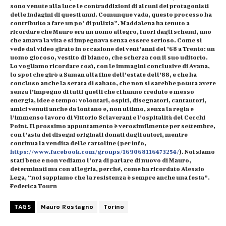
sono venute alla luce le contraddizioni di alcuni dei protagonisti
delle indagini di questi anni. Comunque vada, questo processo ha
contribuito a fare un po’ di pulizia”. Maddalena ha tenuto a
ricordare che Mauro era un uomo allegro, fuori dagli schemi, uno
che amava la vita e si impegnava senza essere serioso. Come si
vede dal video girato in occasione dei vent’anni del ’68 a Trento: un
uomo giocoso, vestito di bianco, che scherza con il suo uditorio.
Lo vogliamo ricordare così, con le immagini conclusive di Avana,
lo spot che girò a Saman alla fine dell’estate dell’88, e che ha
concluso anche la serata di sabato, che non si sarebbe potuta avere
senza l’impegno di tutti quelli che ci hanno creduto e messo
energia, idee e tempo: volontari, ospiti, disegnatori, cantautori,
amici venuti anche da lontano e, non ultimo, senza la regia e
l’immenso lavoro di Vittorio Sclaverani e l’ospitalità del Cecchi
Point. Il prossimo appuntamento è verosimilmente per settembre,
con l’asta dei disegni originali donati dagli autori, mentre
continua la vendita delle cartoline (per info,
https://www.facebook.com/
groups/169068116473254/
). Noi siamo
stati bene e non vediamo l’ora di parlare di nuovo di Mauro,
determinati ma con allegria, perché, come ha ricordato Alessio
Lega, “noi sappiamo che la resistenza è sempre anche una festa”.
Federica Tourn
TAGS
Mauro Rostagno
Torino