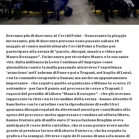
Eravamo più di duecento al Cecchi Point – Nonostante la pioggia
incessante, più di duecento persone sono passate sabato 18
maggio al centro multiculturale Cecchi Point a Torino per
partecipare alla serata di “parole, disegni, musica e video per
Mauro Rostagno”. Un incontro per ricordare Mauro e le sue tante
vite, dalla militanza in Lotta Continua all’impegno come
giornalista contro la mafia passando attraverso l’esperienza
‘arancione’ nell’ashram di Pune e poi a Trapani, nel baglio di Lenzi,
con la comunità terapeutica Saman; ma anche un appuntamento
importante – che seguiva quello organizzato a Milano lo scorso 25
settembre – per fare il punto sul processo in corso a Trapani. I
ragazzi del presidio di Libera “Mauro Rostagno” – che già avevano
tappezzato la città con le locandine della serata – hanno allestito il
banchetto con le cartoline con la riproduzione di sedici fra i
quaranta disegni regalati da altrettanti autori per contribuire alle
spese del processo: molto apprezzate e vendute ad offerta libera,
hanno fruttato più di mille euro (l’associazione Braghin aveva
anticipato il costo delle cartoline, che si sono potute avere anche
grazie al prezioso lavoro di Roberto Patrucco, che ha seguito la
grafica e la stampa). Diverse copie de Il suono di una sola mano di