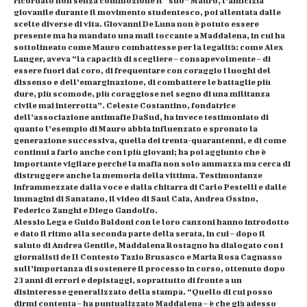
ricordato non senza commozione il “suo” Mauro, l’amicizia
giovanile durante il movimento studentesco, poi allentata dalle
scelte diverse di vita. Giovanni De Luna non è potuto essere
presente ma ha mandato una mail toccante a Maddalena, in cui ha
sottolineato come Mauro combattesse per la legalità: come Alex
Langer, aveva “la capacità di scegliere – consapevolmente – di
essere fuori dal coro, di frequentare con coraggio i luoghi del
dissenso e dell’emarginazione, di combattere le battaglie più
dure, più scomode, più coraggiose nel segno di una militanza
civile mai interrotta”. Celeste Costantino, fondatrice
dell’associazione antimafie DaSud, ha invece testimoniato di
quanto l’esempio di Mauro abbia influenzato e spronato la
generazione successiva, quella dei trenta-quarantenni, e di come
continui a farlo anche con i più giovani; ha poi aggiunto che è
importante vigilare perché la mafia non solo ammazza ma cerca di
distruggere anche la memoria della vittima. Testimonianze
inframmezzate dalla voce e dalla chitarra di Carlo Pestelli e dalle
immagini di Sanatano, il video di Saul Caia, Andrea Ossino,
Federico Zanghi e Diego Gandolfo.
Alessio Lega e Guido Baldoni con le loro canzoni hanno introdotto
e dato il ritmo alla seconda parte della serata, in cui – dopo il
saluto di Andrea Gentile, Maddalena Rostagno ha dialogato con i
giornalisti de Il Contesto Tazio Brusasco e Maria Rosa Cagnasso
sull’importanza di sostenere il processo in corso, ottenuto dopo
23 anni di errori e depistaggi, soprattutto di fronte a un
disinteresse generalizzato della stampa. “Quello di cui posso
dirmi contenta – ha puntualizzato Maddalena – è che già adesso