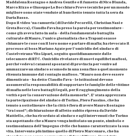
Maddalena Rostagno e Andrea Gentile e il fumetto di Nico Blunda,
Marco Rizzo e Giuseppe Lo Bocchiaro Prove tecniche per un mondo
migliore sono state vendute al banchetto tenuto tutta la sera da
Daria Basso.
Dopo il video ‘na camurria (di Davide Pecorelli, Christian Nasi e
Greta Bocca), Claudio Fava ha preso la parola per testimoniare –
come già aveva fatto in aula – della fondamentale battaglia
culturale di Mauro, l’unico giornalista che a Trapani osasse
chiamare le cose con il loro nome e parlare di mafia; ha rievocato il
processo al boss Mariano Agate per l’omicidio del sindaco di
Castelvetrano Vito Lipari, seguito quotidianamente dalle
telecamere di RTC. Omicidio rivelatore di nuovi equilibri mafiosi,
perché vedeva i catanesi spostarsi di provincia per venire ad
ammazzare un sindaco scomodo in una zona fino a quel momento
ritenuta immune dal contagio mafioso. “Mauro non deve essere
dimenticato – ha detto Claudio Fava – le istituzioni devono
assumersi la responsabilità di supportare le famiglie delle vittime
di mafia nelle loro battagli legali, per il raggiungimento della
verità e per la conservazione della memoria”. E’ stata apprezzata
la partecipazione del sindaco di Torino, Piero Fassino, che ha
tenuto a sottolineare che la città è fiera di avere Mauro Rostagno
“tra i suoi”; dichiarazione di affetto subito ripresa da Davide
Mattiello, che ha ricordato al sindaco e agli intervenuti che Torino
sta aspettando che a Mauro venga intitolato un ponte, simbolo e
testimonianza dell’impegno civile che hanno caratterizzato la sua
vita. Intervento più intimo quello di Pietro Marcenaro, che ha