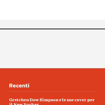
Recenti
Gretchen Dow Simpson e le sue cover per
il New Yorker