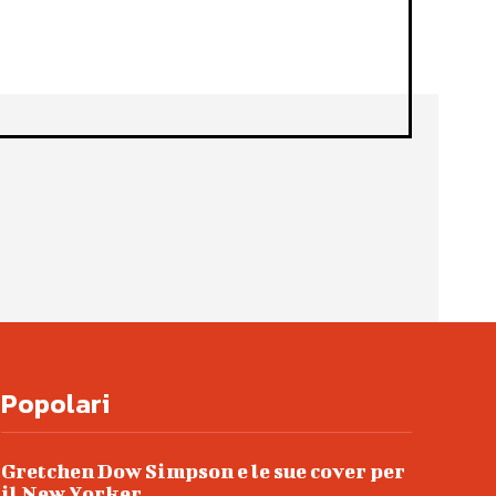
Popolari
Gretchen Dow Simpson e le sue cover per
il New Yorker