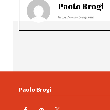
Paolo Brogi
https://www.brogi.info
Paolo Brogi