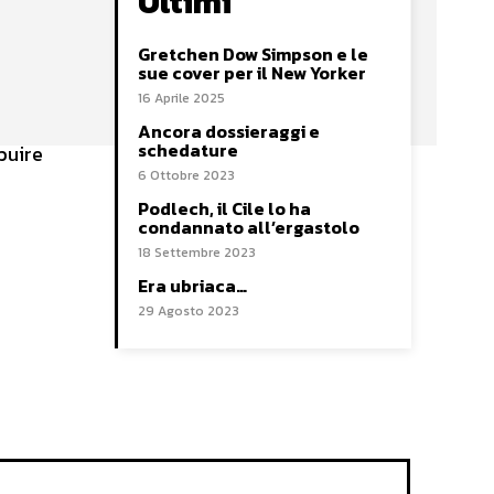
Ultimi
Gretchen Dow Simpson e le
sue cover per il New Yorker
16 Aprile 2025
Ancora dossieraggi e
schedature
buire
6 Ottobre 2023
Podlech, il Cile lo ha
condannato all’ergastolo
18 Settembre 2023
Era ubriaca…
29 Agosto 2023