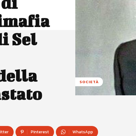
 di
imafia
i Sel
della
SOCIETÀ
stato
itter
Pinterest
WhatsApp