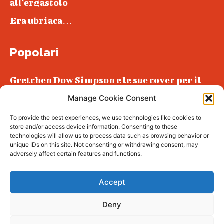
all’ergastolo
Era ubriaca…
Popolari
Gretchen Dow Simpson e le sue cover per il
New Yorker
Manage Cookie Consent
Ancora dossieraggi e schedature
To provide the best experiences, we use technologies like cookies to
Podlech, il Cile lo ha condannato
store and/or access device information. Consenting to these
all’ergastolo
technologies will allow us to process data such as browsing behavior or
unique IDs on this site. Not consenting or withdrawing consent, may
Era ubriaca…
adversely affect certain features and functions.
Accept
Deny
© tagDiv - All rights reserved. Made with
Newspaper Theme. Center Magazine is our