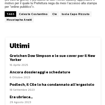
motivo per il quale la Prefettura nega da mesi l’accesso alla stampa
per “ordine pubblico”».
TAGS
Celeste Costantino
Cie
Isola Capo Rizzuto
Moustapha Anaki
Ultimi
Gretchen Dow Simpson e le sue cover per il New
Yorker
16 Aprile 2025
Ancora dossieraggi e schedature
6 Ottobre 2023
Podlech, il Cile lo ha condannato all’ergastolo
18 Settembre 2023
Era ubriaca…
29 Agosto 2023