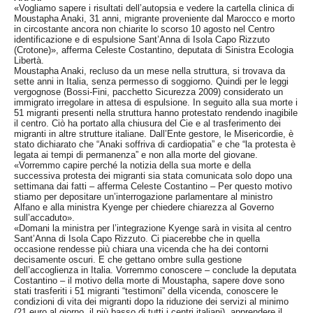
«Vogliamo sapere i risultati dell’autopsia e vedere la cartella clinica di
Moustapha Anaki, 31 anni, migrante proveniente dal Marocco e morto
in circostante ancora non chiarite lo scorso 10 agosto nel Centro
identificazione e di espulsione Sant’Anna di Isola Capo Rizzuto
(Crotone)», afferma Celeste Costantino, deputata di Sinistra Ecologia
Libertà.
Moustapha Anaki, recluso da un mese nella struttura, si trovava da
sette anni in Italia, senza permesso di soggiorno. Quindi per le leggi
vergognose (Bossi-Fini, pacchetto Sicurezza 2009) considerato un
immigrato irregolare in attesa di espulsione. In seguito alla sua morte i
51 migranti presenti nella struttura hanno protestato rendendo inagibile
il centro. Ciò ha portato alla chiusura del Cie e al trasferimento dei
migranti in altre strutture italiane. Dall’Ente gestore, le Misericordie, è
stato dichiarato che “Anaki soffriva di cardiopatia” e che “la protesta è
legata ai tempi di permanenza” e non alla morte del giovane.
«Vorremmo capire perché la notizia della sua morte e della
successiva protesta dei migranti sia stata comunicata solo dopo una
settimana dai fatti – afferma Celeste Costantino – Per questo motivo
stiamo per depositare un’interrogazione parlamentare al ministro
Alfano e alla ministra Kyenge per chiedere chiarezza al Governo
sull’accaduto».
«Domani la ministra per l’integrazione Kyenge sarà in visita al centro
Sant’Anna di Isola Capo Rizzuto. Ci piacerebbe che in quella
occasione rendesse più chiara una vicenda che ha dei contorni
decisamente oscuri. E che gettano ombre sulla gestione
dell’accoglienza in Italia. Vorremmo conoscere – conclude la deputata
Costantino – il motivo della morte di Moustapha, sapere dove sono
stati trasferiti i 51 migranti “testimoni” della vicenda, conoscere le
condizioni di vita dei migranti dopo la riduzione dei servizi al minimo
(21 euro al giorno, il più basso di tutti i centri italiani), apprendere il