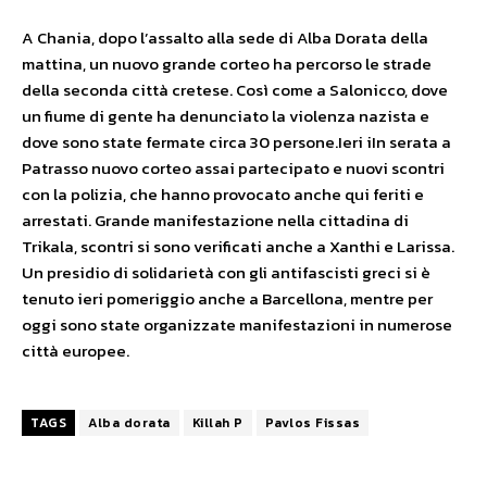
A Chania, dopo l’assalto alla sede di Alba Dorata della
mattina, un nuovo grande corteo ha percorso le strade
della seconda città cretese. Così come a Salonicco, dove
un fiume di gente ha denunciato la violenza nazista e
dove sono state fermate circa 30 persone.Ieri iIn serata a
Patrasso nuovo corteo assai partecipato e nuovi scontri
con la polizia, che hanno provocato anche qui feriti e
arrestati. Grande manifestazione nella cittadina di
Trikala, scontri si sono verificati anche a Xanthi e Larissa.
Un presidio di solidarietà con gli antifascisti greci si è
tenuto ieri pomeriggio anche a Barcellona, mentre per
oggi sono state organizzate manifestazioni in numerose
città europee.
TAGS
Alba dorata
Killah P
Pavlos Fissas