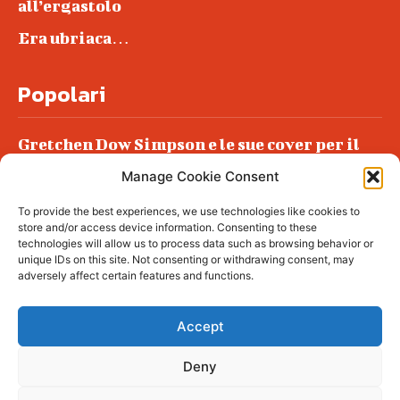
all’ergastolo
Era ubriaca…
Popolari
Gretchen Dow Simpson e le sue cover per il
New Yorker
Manage Cookie Consent
Ancora dossieraggi e schedature
To provide the best experiences, we use technologies like cookies to
Podlech, il Cile lo ha condannato
store and/or access device information. Consenting to these
all’ergastolo
technologies will allow us to process data such as browsing behavior or
unique IDs on this site. Not consenting or withdrawing consent, may
Era ubriaca…
adversely affect certain features and functions.
Accept
Deny
© tagDiv - All rights reserved. Made with
Newspaper Theme. Center Magazine is our