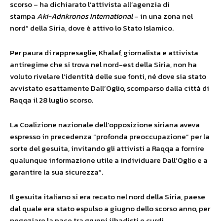
scorso – ha dichiarato l’attivista all’agenzia di
stampa
Aki-Adnkronos International
– in una zona nel
nord” della Siria, dove è attivo lo Stato Islamico.
Per paura di rappresaglie, Khalaf, giornalista e attivista
antiregime che si trova nel nord-est della Siria, non ha
voluto rivelare l’identità delle sue fonti, né dove sia stato
avvistato esattamente Dall’Oglio, scomparso dalla città di
Raqqa il 28 luglio scorso.
La Coalizione nazionale dell’opposizione siriana aveva
espresso in precedenza “profonda preoccupazione” per la
sorte del gesuita, invitando gli attivisti a Raqqa a fornire
qualunque informazione utile a individuare Dall’Oglio e a
garantire la sua sicurezza”.
Il gesuita italiano si era recato nel nord della Siria, paese
dal quale era stato espulso a giugno dello scorso anno, per
negoziare la pace tra gruppi jihadisti e curdi.