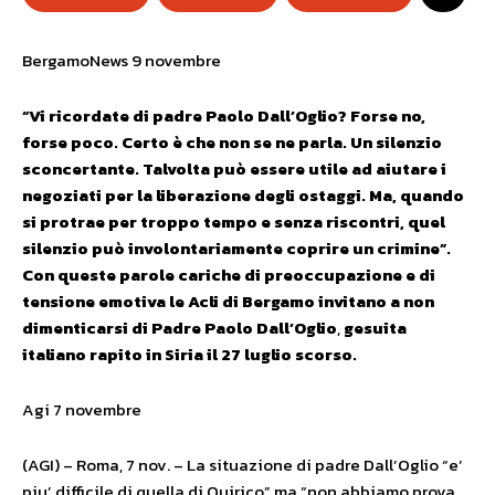
BergamoNews 9 novembre
“Vi ricordate di padre Paolo Dall’Oglio? Forse no,
forse poco. Certo è che non se ne parla. Un silenzio
sconcertante. Talvolta può essere utile ad aiutare i
negoziati per la liberazione degli ostaggi. Ma, quando
si protrae per troppo tempo e senza riscontri, quel
silenzio può involontariamente coprire un crimine”.
Con queste parole cariche di preoccupazione e di
tensione emotiva le Acli di Bergamo invitano a non
dimenticarsi di Padre Paolo Dall’Oglio
,
gesuita
italiano rapito in Siria il 27 luglio scorso.
Agi 7 novembre
(AGI) – Roma, 7 nov. – La situazione di padre Dall’Oglio “e’
piu’ difficile di quella di Quirico” ma “non abbiamo prova