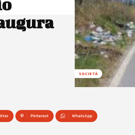
io
 augura
SOCIETÀ
itter
Pinterest
WhatsApp