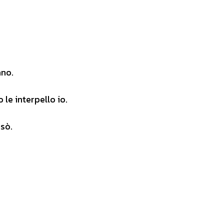
ano.
 le interpello io.
nsò.