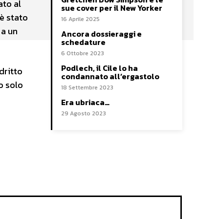
ato al
sue cover per il New Yorker
 è stato
16 Aprile 2025
 a un
Ancora dossieraggi e
schedature
6 Ottobre 2023
Podlech, il Cile lo ha
dritto
condannato all’ergastolo
o solo
18 Settembre 2023
Era ubriaca…
29 Agosto 2023