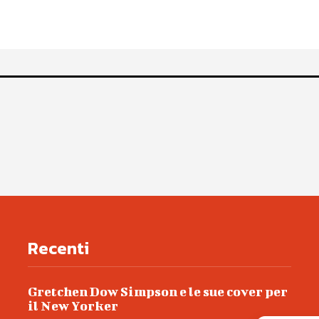
Recenti
Gretchen Dow Simpson e le sue cover per
il New Yorker