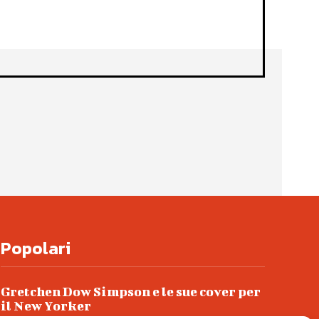
Popolari
Gretchen Dow Simpson e le sue cover per
il New Yorker