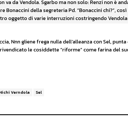
non va da Vendola. Sgarbo ma non solo: Renzi non è and
e Bonaccini della segreteria Pd. “Bonaccini chi?”, così
altro oggetto di varie interruzioni costringendo Vendola
cia, Nnn gliene frega nulla dell’alleanza con Sel, punta 
ha rivendicato le cosiddette “riforme” come farina del su
Nichi Verndola
Sel