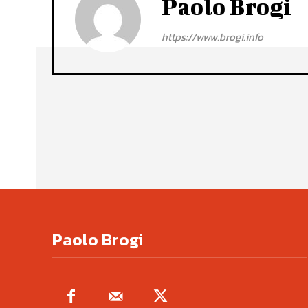
Paolo Brogi
https://www.brogi.info
Paolo Brogi