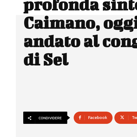
profonda sint
Caimano, oggi
andato al con
di Sel
Facebook
Tw
CONDIVIDERE