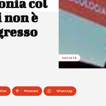
onia col
 non è
gresso
SOCIETÀ
itter
Pinterest
WhatsApp