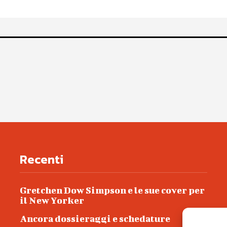
Recenti
Gretchen Dow Simpson e le sue cover per
il New Yorker
Ancora dossieraggi e schedature