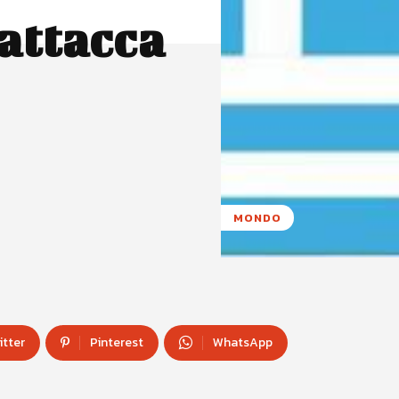
attacca
MONDO
itter
Pinterest
WhatsApp