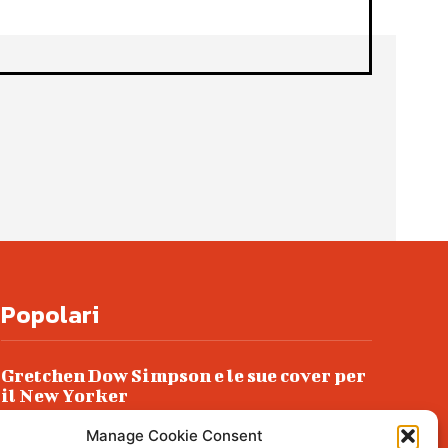
Popolari
Gretchen Dow Simpson e le sue cover per
il New Yorker
Ancora dossieraggi e schedature
Manage Cookie Consent