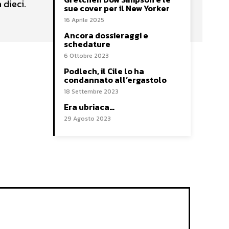
 dieci.
sue cover per il New Yorker
16 Aprile 2025
Ancora dossieraggi e
schedature
6 Ottobre 2023
Podlech, il Cile lo ha
condannato all’ergastolo
18 Settembre 2023
Era ubriaca…
29 Agosto 2023