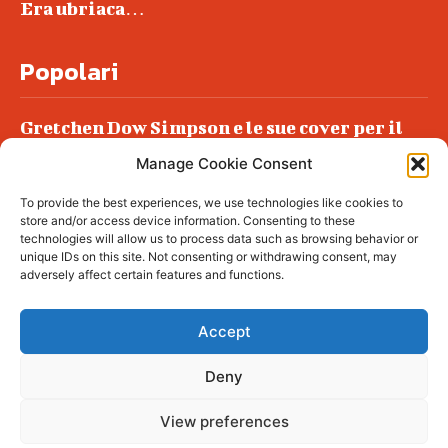
Era ubriaca…
Popolari
Gretchen Dow Simpson e le sue cover per il
New Yorker
Manage Cookie Consent
Ancora dossieraggi e schedature
To provide the best experiences, we use technologies like cookies to
Podlech, il Cile lo ha condannato
store and/or access device information. Consenting to these
all’ergastolo
technologies will allow us to process data such as browsing behavior or
unique IDs on this site. Not consenting or withdrawing consent, may
Era ubriaca…
adversely affect certain features and functions.
Accept
Deny
© tagDiv - All rights reserved. Made with
Newspaper Theme. Center Magazine is our
complete News Portal about living, lifestyle,
View preferences
fashion and wellness. Take your time and