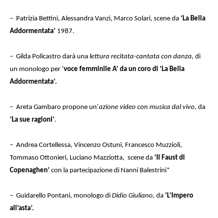
– Patrizia Bettini, Alessandra Vanzi, Marco Solari, scene da
‘La Bella
Addormentata’
1987.
– Gilda Policastro darà una
lettura recitata-cantata con danza,
di
un monologo per ‘
voce femminile A’ da un coro di ‘La Bella
Addormentata’.
– Areta Gambaro propone un’
azione video con musica dal vivo,
da
‘La sue ragioni’
.
– Andrea Cortellessa, Vincenzo Ostuni, Francesco Muzzioli,
Tommaso Ottonieri, Luciano Mazziotta, scene da
‘Il Faust di
Copenaghen’
con la partecipazione di Nanni Balestrini*
– Guidarello Pontani, monologo di
Didio Giuliano,
da
‘L’Impero
all’asta’.