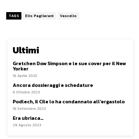
TAGS
Elio Pagliarani
Vascello
Ultimi
Gretchen Dow Simpson e le sue cover per il New
Yorker
16 Aprile 2025
Ancora dossieraggi e schedature
6 Ottobre 2023
Podlech, il Cile lo ha condannato all’ergastolo
18 Settembre 2023
Era ubriaca…
29 Agosto 2023