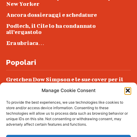
New Yorker
Ancora dossieraggi e schedature
Podlech, il Cile lo ha condannato
all’ergastolo
Era ubriaca…
Popolari
Gretchen Dow Simpson e le sue cover per il
New Yorker
Manage Cookie Consent
Ancora dossieraggi e schedature
To provide the best experiences, we use technologies like cookies to
Podlech, il Cile lo ha condannato
store and/or access device information. Consenting to these
all’ergastolo
technologies will allow us to process data such as browsing behavior or
unique IDs on this site. Not consenting or withdrawing consent, may
Era ubriaca…
adversely affect certain features and functions.