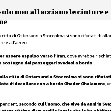
volo non allacciano le cinture e
one
città di Ostersund a Stoccolma si sono rifiutati di alla
re e all’aereo
er essere espulso verso l’Iran
, dove avrebbe rischiat
to sostegno dei passeggeri svedesi a bordo.
lla città di Ostersund a Stoccolma si sono rifiutati
pilota di decollare con a bordo Ghader Ghalamere
, u
dependent, secondo
cui l’uomo, che vive da anni in Sve
 stato vittima di un cavillo legale che lo ha obbliga