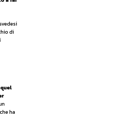
 svedesi
hio di
i
 quel
er
un
 che ha