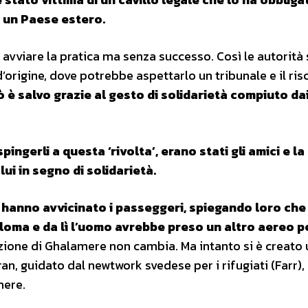
 un Paese estero.
avviare la pratica ma senza successo. Così le autorità
origine, dove potrebbe aspettarlo un tribunale e il risc
ò è salvo grazie al gesto di solidarietà compiuto da
spingerli a questa ‘rivolta’, erano stati gli amici e la
ui in segno di solidarietà.
hanno avvicinato i passeggeri, spiegando loro che
oloma e da lì l’uomo avrebbe preso un altro aereo p
azione di Ghalamere non cambia. Ma intanto si è creato 
an, guidato dal newtwork svedese per i rifugiati (Farr),
mere.