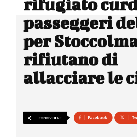
rifugiato curd
passeggeri de
per Stoccolm
rifiutano di
allacciare le 
Facebook
Tw
CONDIVIDERE