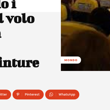
o i
l volo
a
cinture
MONDO
itter
Pinterest
WhatsApp