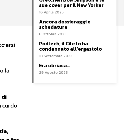
sue cover per il New Yorker
16 Aprile 2025
Ancora dossieraggi e
schedature
6 Ottobre 2023
Podlech, il Cile lo ha
cciarsi
condannato all’ergastolo
18 Settembre 2023
Era ubriaca…
o la
29 Agosto 2023
 di
n curdo
zia,
to a far