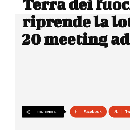
Terra dei fuoc
riprende la lot
20 meeting ad
Facebook
Tw
CONDIVIDERE