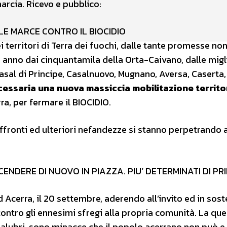
marcia. Ricevo e pubblico:
E MARCE CONTRO IL BIOCIDIO
i territori di Terra dei fuochi, dalle tante promesse no
n anno dai cinquantamila della Orta-Caivano, dalle migli
asal di Principe, Casalnuovo, Mugnano, Aversa, Caserta,
cessaria una nuova massiccia mobilitazione territo
rra, per fermare il BIOCIDIO.
fronti ed ulteriori nefandezze si stanno perpetrando 
ENDERE DI NUOVO IN PIAZZA. PIU’ DETERMINATI DI PR
erra, il 20 settembre, aderendo all’invito ed in sos
contro gli ennesimi sfregi alla propria comunità. La qu
 insalubri, sono minacce che il popolo acerrano non può e