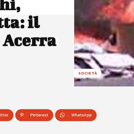
hi,
ta: il
 Acerra
SOCIETÀ
itter
Pinterest
WhatsApp