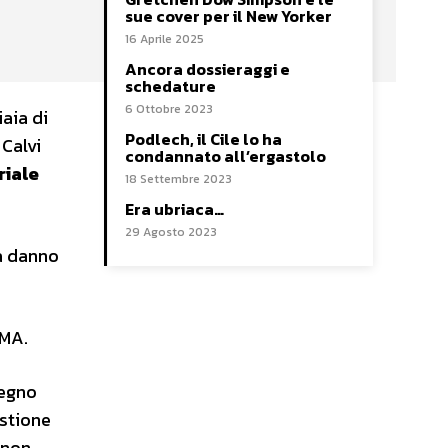
sue cover per il New Yorker
16 Aprile 2025
Ancora dossieraggi e
schedature
n
6 Ottobre 2023
aia di
Podlech, il Cile lo ha
 Calvi
condannato all’ergastolo
riale
18 Settembre 2023
Era ubriaca…
29 Agosto 2023
a danno
IMA.
tegno
estione
 non