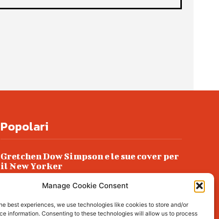
Popolari
Gretchen Dow Simpson e le sue cover per
il New Yorker
Ancora dossieraggi e schedature
Manage Cookie Consent
Podlech, il Cile lo ha condannato
he best experiences, we use technologies like cookies to store and/or
all’ergastolo
e information. Consenting to these technologies will allow us to process