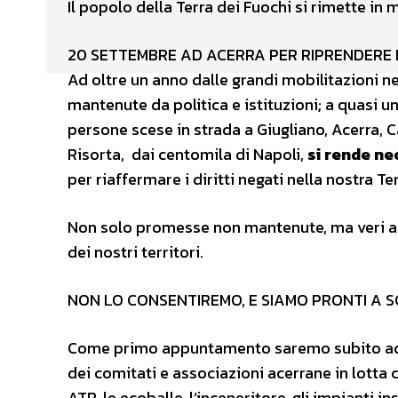
Il popolo della Terra dei Fuochi si rimette in 
20 SETTEMBRE AD ACERRA PER RIPRENDERE L
Ad oltre un anno dalle grandi mobilitazioni ne
mantenute da politica e istituzioni; a quasi u
persone scese in strada a Giugliano, Acerra, C
Risorta, dai centomila di Napoli,
si rende ne
per riaffermare i diritti negati nella nostra Te
Non solo promesse non mantenute, ma veri af
dei nostri territori.
NON LO CONSENTIREMO, E SIAMO PRONTI A SC
Come primo appuntamento saremo subito ad Ac
dei comitati e associazioni acerrane in lotta 
ATR, le ecoballe, l’inceneritore, gli impianti