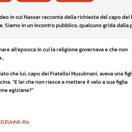
ideo in cui Nasser racconta della richiesta del capo dei F
e. Siamo in un incontro pubblico, qualcuno grida dalla 
re all’epooca in cui la religione governava e che non
a…
to che lui, capo dei Fratelloi Musulmani, aveva una figl
na. “E lei che non riesce a mettere il velo a sua figlia
onne egiziane?”
D-DZUnh8-Ro