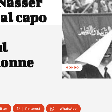
 Nasser
 al capo
l
 donne
MONDO
itter
Pinterest
WhatsApp