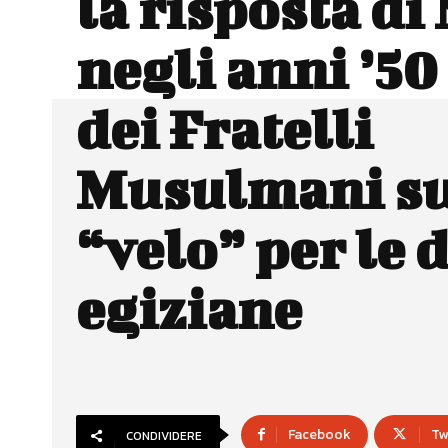
la risposta di
negli anni ’50
dei Fratelli
Musulmani su
“velo” per le
egiziane
Facebook
Tw
CONDIVIDERE