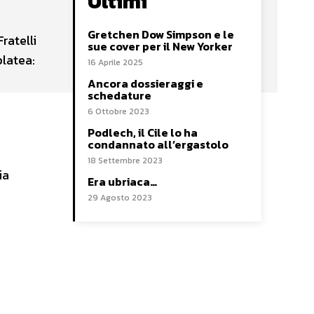
Ultimi
Gretchen Dow Simpson e le
ratelli
sue cover per il New Yorker
platea:
16 Aprile 2025
Ancora dossieraggi e
schedature
6 Ottobre 2023
Podlech, il Cile lo ha
condannato all’ergastolo
18 Settembre 2023
ia
Era ubriaca…
29 Agosto 2023