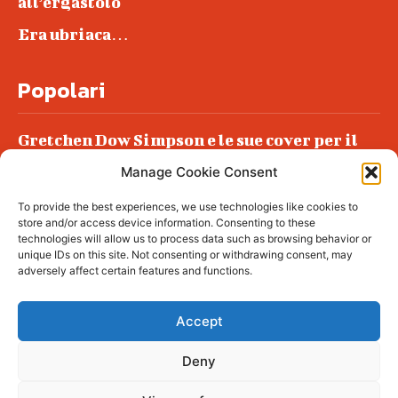
all’ergastolo
Era ubriaca…
Popolari
Gretchen Dow Simpson e le sue cover per il
New Yorker
Manage Cookie Consent
Ancora dossieraggi e schedature
To provide the best experiences, we use technologies like cookies to
Podlech, il Cile lo ha condannato
store and/or access device information. Consenting to these
all’ergastolo
technologies will allow us to process data such as browsing behavior or
unique IDs on this site. Not consenting or withdrawing consent, may
Era ubriaca…
adversely affect certain features and functions.
Accept
Deny
© tagDiv - All rights reserved. Made with
Newspaper Theme. Center Magazine is our
complete News Portal about living, lifestyle,