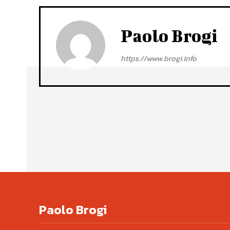
Paolo Brogi
https://www.brogi.info
Paolo Brogi