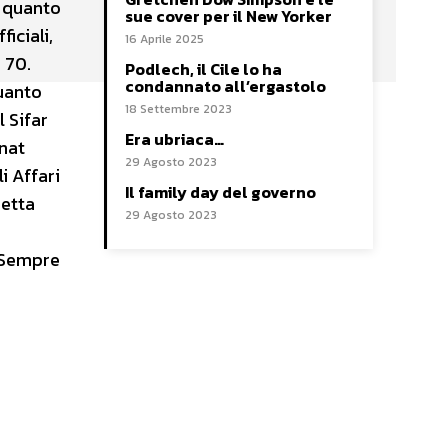
r quanto
sue cover per il New Yorker
iciali,
16 Aprile 2025
 70.
Podlech, il Cile lo ha
condannato all’ergastolo
quanto
18 Settembre 2023
l Sifar
Era ubriaca…
onat
29 Agosto 2023
i Affari
Il family day del governo
detta
29 Agosto 2023
? Sempre