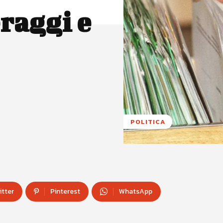
raggi e
POLITICA
itter
Pinterest
WhatsApp