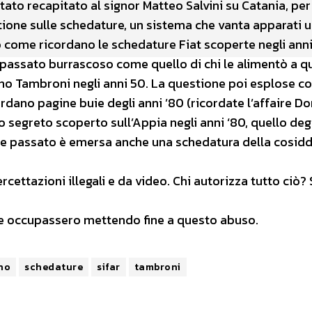
tato recapitato al signor Matteo Salvini su Catania, pe
ione sulle schedature, un sistema che vanta apparati uff
to come ricordano le schedature Fiat scoperte negli anni
un passato burrascoso come quello di chi le alimentò a 
erno Tambroni negli anni 50. La questione poi esplose co
rdano pagine buie degli anni ’80 (ricordate l’affaire D
o segreto scoperto sull’Appia negli anni ‘80, quello degl
nte passato è emersa anche una schedatura della cosid
cettazioni illegali e da video. Chi autorizza tutto ciò
e ne occupassero mettendo fine a questo abuso.
no
schedature
sifar
tambroni