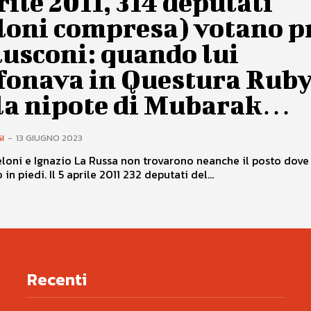
rile 2011, 314 deputati
loni compresa) votano p
usconi: quando lui
efonava in Questura Rub
 la nipote di Mubarak…
I
-
13 GIUGNO 2023
loni e Ignazio La Russa non trovarono neanche il posto dove
in piedi. Il 5 aprile 2011 232 deputati del...
Recenti