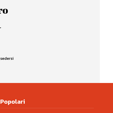
ro
y
 sedersi
Popolari