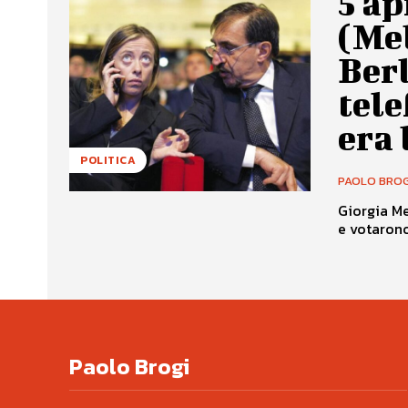
5 ap
(Me
Berl
tel
era
POLITICA
PAOLO BROG
Giorgia Me
e votarono 
Paolo Brogi