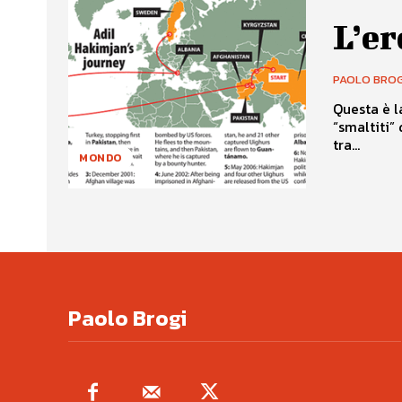
L’er
PAOLO BROG
Questa è l
“smaltiti”
tra...
MONDO
Paolo Brogi