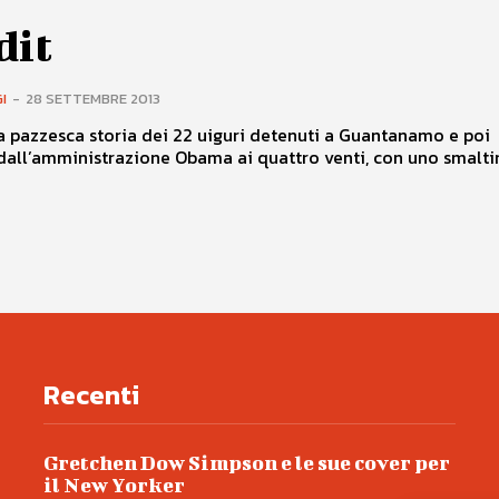
dit
I
-
28 SETTEMBRE 2013
a pazzesca storia dei 22 uiguri detenuti a Guantanamo e poi
 dall’amministrazione Obama ai quattro venti, con uno smalt
Recenti
Gretchen Dow Simpson e le sue cover per
il New Yorker