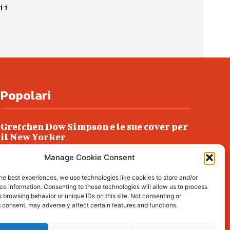
Popolari
Gretchen Dow Simpson e le sue cover per
il New Yorker
Ancora dossieraggi e schedature
Manage Cookie Consent
Podlech, il Cile lo ha condannato
he best experiences, we use technologies like cookies to store and/or
all’ergastolo
e information. Consenting to these technologies will allow us to process
 browsing behavior or unique IDs on this site. Not consenting or
Era ubriaca…
 consent, may adversely affect certain features and functions.