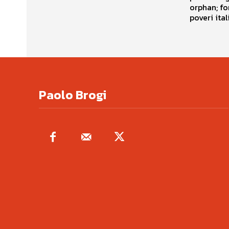
orphan; font-size:10.0pt; font-family:"Times New Roman";} Avviso a tutti i
poveri ital
Paolo Brogi