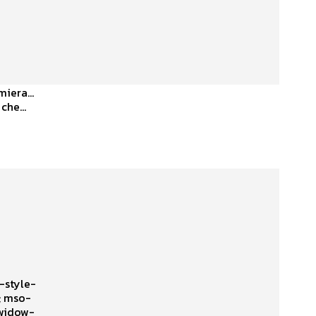
ermiera…
che...