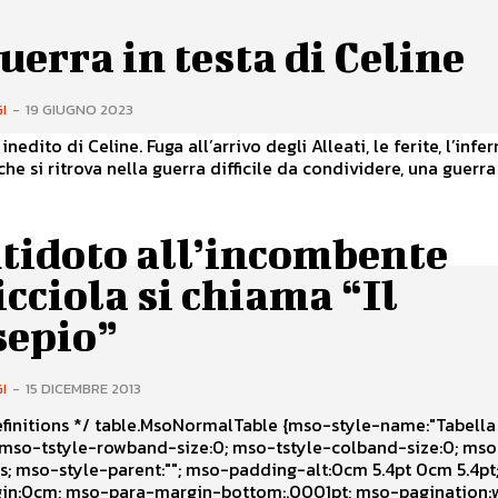
uerra in testa di Celine
I
-
19 GIUGNO 2023
inedito di Celine. Fuga all’arrivo degli Alleati, le ferite, l’inf
he si ritrova nella guerra difficile da condividere, una guerra 
tidoto all’incombente
icciola si chiama “Il
sepio”
I
-
15 DICEMBRE 2013
oNormalTable {mso-style-name:"Tabella
 5.4pt; mso-
:.0001pt; mso-pagination:widow-