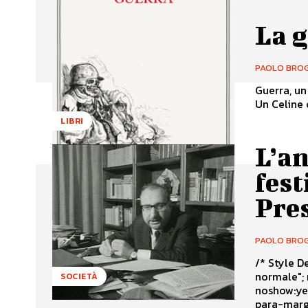
La g
PAOLO BROG
Guerra, un 
Un Celine c
LIBRI
L’an
fest
Pre
PAOLO BROG
/* Style Definitions */ table.Ms
normale"; mso-tstyle-rowband-size:0; mso-tstyle-colband-size:0; mso-style-
SOCIETÀ
noshow:yes; mso-style-parent:""; mso-padding-alt:0cm 5.4pt 0cm
para-margin:0cm; mso-para-margin-bottom