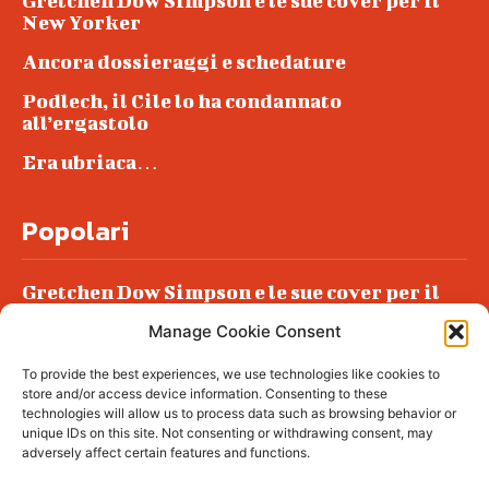
Gretchen Dow Simpson e le sue cover per il
New Yorker
Ancora dossieraggi e schedature
Podlech, il Cile lo ha condannato
all’ergastolo
Era ubriaca…
Popolari
Gretchen Dow Simpson e le sue cover per il
New Yorker
Manage Cookie Consent
Ancora dossieraggi e schedature
To provide the best experiences, we use technologies like cookies to
Podlech, il Cile lo ha condannato
store and/or access device information. Consenting to these
all’ergastolo
technologies will allow us to process data such as browsing behavior or
unique IDs on this site. Not consenting or withdrawing consent, may
Era ubriaca…
adversely affect certain features and functions.