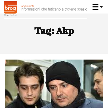
Tag:
Akp