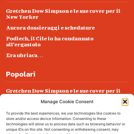
Gretchen Dow Simpson e le sue cover per il
New Yorker
Ancora dossieraggi e schedature
Podlech, il Cile lo ha condannato
all’ergastolo
Era ubriaca…
Popolari
Gretchen Dow Simpson e le sue cover per il
New Yorker
Manage Cookie Consent
Ancora dossieraggi e schedature
To provide the best experiences, we use technologies like cookies to
Podlech, il Cile lo ha condannato
store and/or access device information. Consenting to these
all’ergastolo
technologies will allow us to process data such as browsing behavior or
unique IDs on this site. Not consenting or withdrawing consent, may