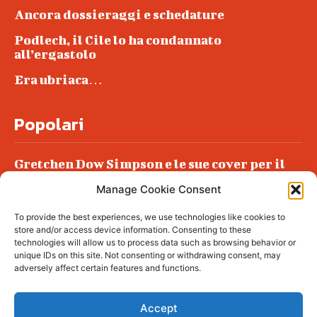
Ancora dossieraggi e schedature
Podlech, il Cile lo ha condannato
all’ergastolo
Era ubriaca…
Popolari
Gretchen Dow Simpson e le sue cover per il
New Yorker
Manage Cookie Consent
Ancora dossieraggi e schedature
To provide the best experiences, we use technologies like cookies to
Podlech, il Cile lo ha condannato
store and/or access device information. Consenting to these
all’ergastolo
technologies will allow us to process data such as browsing behavior or
unique IDs on this site. Not consenting or withdrawing consent, may
Era ubriaca…
adversely affect certain features and functions.
Accept