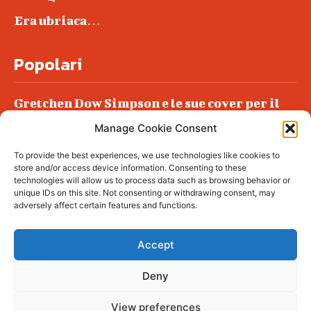
Era ubriaca…
Popolari
Gretchen Dow Simpson e le sue cover per il
New Yorker
Manage Cookie Consent
Ancora dossieraggi e schedature
To provide the best experiences, we use technologies like cookies to
Podlech, il Cile lo ha condannato
store and/or access device information. Consenting to these
all’ergastolo
technologies will allow us to process data such as browsing behavior or
unique IDs on this site. Not consenting or withdrawing consent, may
Era ubriaca…
adversely affect certain features and functions.
Accept
Deny
© tagDiv - All rights reserved. Made with
Newspaper Theme. Center Magazine is our
complete News Portal about living, lifestyle,
View preferences