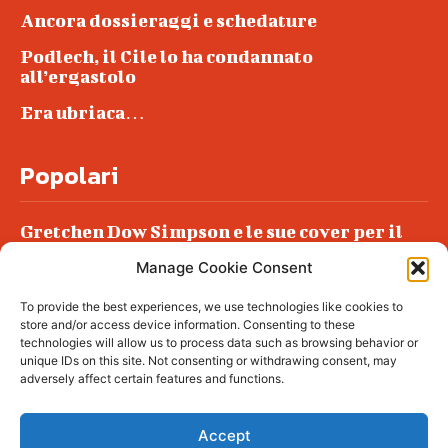
Ancora dossieraggi e schedature
Podlech, il Cile lo ha condannato
all’ergastolo
Era ubriaca…
Popolari
Gretchen Dow Simpson e le sue cover per il
New Yorker
Manage Cookie Consent
Ancora dossieraggi e schedature
To provide the best experiences, we use technologies like cookies to
Podlech, il Cile lo ha condannato
store and/or access device information. Consenting to these
all’ergastolo
technologies will allow us to process data such as browsing behavior or
unique IDs on this site. Not consenting or withdrawing consent, may
Era ubriaca…
adversely affect certain features and functions.
Accept