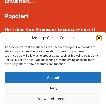
Era ubriaca…
Popolari
Gretchen Dow Simpson e le sue cover per il
New Yorker
Manage Cookie Consent
Ancora dossieraggi e schedature
To provide the best experiences, we use technologies like cookies to
Podlech, il Cile lo ha condannato
store and/or access device information. Consenting to these
all’ergastolo
technologies will allow us to process data such as browsing behavior or
unique IDs on this site. Not consenting or withdrawing consent, may
Era ubriaca…
adversely affect certain features and functions.
Accept
Deny
© tagDiv - All rights reserved. Made with
Newspaper Theme. Center Magazine is our
complete News Portal about living, lifestyle,
View preferences
fashion and wellness. Take your time and
immerse yourself in this amazing