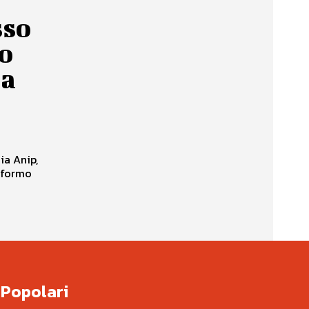
sso
to
ia
ia Anip,
Popolari