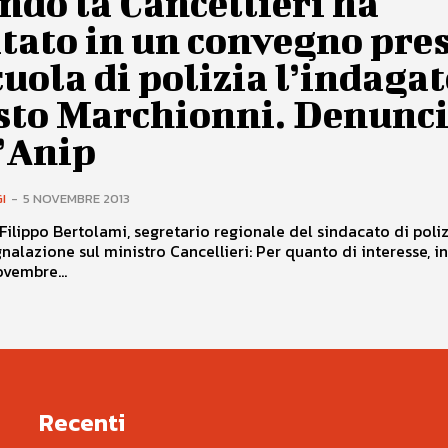
do la Cancellieri ha
tato in un convegno pre
cuola di polizia l’indaga
sto Marchionni. Denunc
l’Anip
I
-
5 NOVEMBRE 2013
Filippo Bertolami, segretario regionale del sindacato di poliz
ne sul ministro Cancellieri: Per quanto di interesse, informo
ovembre...
Recenti