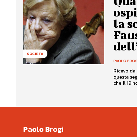
Quan
ospi
la s
Fau
del
SOCIETÀ
PAOLO BROG
Ricevo da 
questa segnalazio
che il 19 n
Paolo Brogi