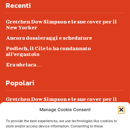
Recenti
Gretchen Dow Simpson e le sue cover per il
New Yorker
Ancora dossieraggi e schedature
Podlech, il Cile lo ha condannato
all’ergastolo
Era ubriaca…
Popolari
Gretchen Dow Simpson e le sue cover per il
New Yorker
Manage Cookie Consent
Ancora dossieraggi e schedature
To provide the best experiences, we use technologies like cookies to
Podlech, il Cile lo ha condannato
store and/or access device information. Consenting to these